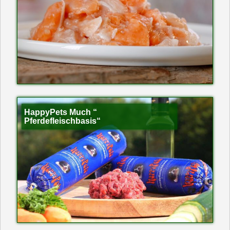
HappyPets Much “
Pferdefleischbasis“