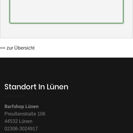
<< zur Übersicht
Standort In Lünen
Barfshop Lünen
Preußenstraße 106
44532 Lünen
02306-3024917