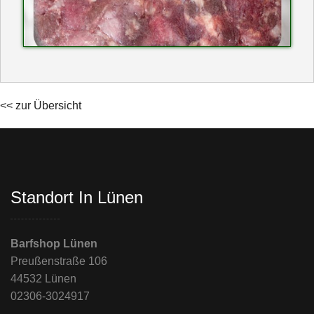
<< zur Übersicht
Standort In Lünen
Barfshop Lünen
Preußenstraße 106
44532 Lünen
02306-3024917