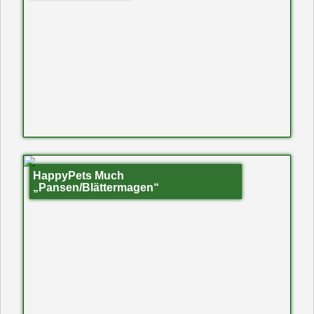
HappyPets Much
„Pansen/Blättermagen“