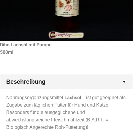
Dibo Lachsöl mit Pumpe
500ml
Beschreibung
Lachsöl
Nahrungsergänzungsmittel
– ist gut geeignet als
Zugabe zum täglichen Futter für Hund und Katze.
Besonders für die ausgeglichene und
abwechslungsreiche Fleischmahlzeit (B.A.R.F. =
Biologisch Artgerechte Roh-Fütterung)!