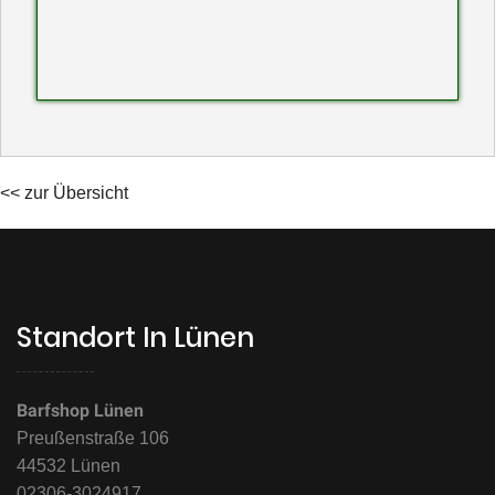
<< zur Übersicht
Standort In Lünen
Barfshop Lünen
Preußenstraße 106
44532 Lünen
02306-3024917