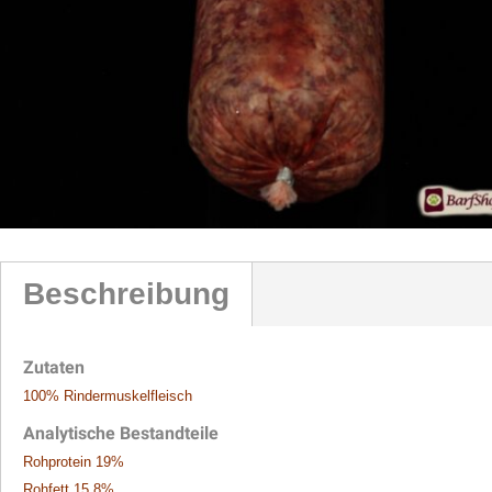
Beschreibung
Zutaten
100% Rindermuskelfleisch
Analytische Bestandteile
Rohprotein 19%
Rohfett 15,8%