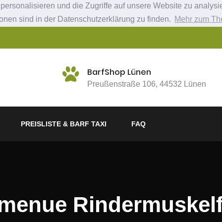
ersonalisieren und die Zugriffe auf unsere Website zu analysie
ionen sind in der Datenschutzerklärung zu finden.
Mehr zum Th
BarfShop Lünen
Preußenstraße 106, 44532 Lünen
PREISLISTE & BARF TAXI
FAQ
menue Rindermuskelf