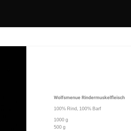
Wolfsmenue Rindermuskelfleisch
100% Rind, 100% Barf
1000 g
500 g