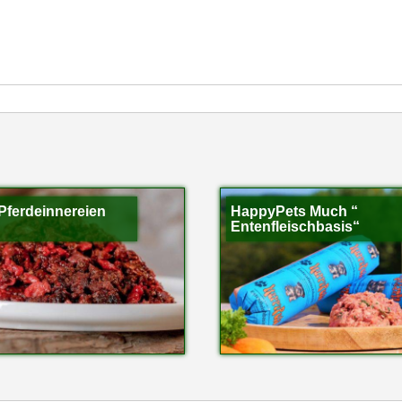
Pferdeinnereien
HappyPets Much “
Entenfleischbasis“