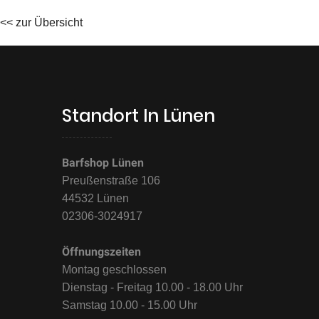
<< zur Übersicht
Standort In Lünen
Barfshop Lünen
Preußenstraße 106
44532 Lünen
02306-3024917
Öffnungszeiten
Montag geschlossen
Dienstag - Freitag 10.00 - 18.00 Uhr
Samstag 10.00 - 15.00 Uhr