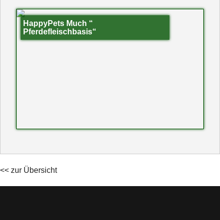
HappyPets Much “
Pferdefleischbasis“
<< zur Übersicht