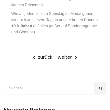
kleines Präsent :-)
Wie an jedem letzten Samstag im Monat geben
wir auch an diesem Tag an unsere treuen Kunden
10 % Rabatt
auf alles (außer auf Sonderangebote
und Gemüse)
Beitragsnavigation
vorheriger
nächster
zurück
weiter
Beitrag
Beitrag