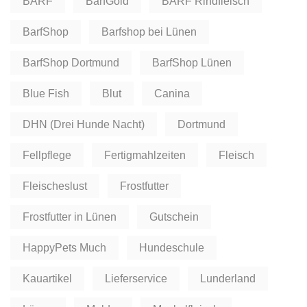
BARF
BarfGold
BARF Rindfleisch
BarfShop
Barfshop bei Lünen
BarfShop Dortmund
BarfShop Lünen
Blue Fish
Blut
Canina
DHN (Drei Hunde Nacht)
Dortmund
Fellpflege
Fertigmahlzeiten
Fleisch
Fleischeslust
Frostfutter
Frostfutter in Lünen
Gutschein
HappyPets Much
Hundeschule
Kauartikel
Lieferservice
Lunderland