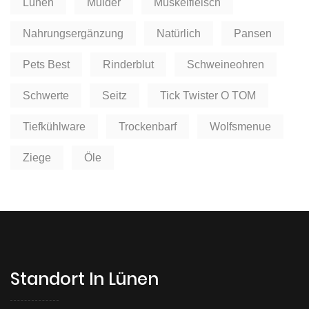
Lünen
Mulder
Muskelfleisch
Nahrungsergänzung
Natürlich
Pansen
Pets Best
Rinderblut
Schweineohren
Schwerte
Seitz
Tick Twister O TOM
Tiefkühlware
Trockenbarf
Wolfsmenue
Ziege
Öle
Standort In Lünen