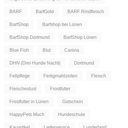
BARF
BarfGold
BARF Rindfleisch
BarfShop
Barfshop bei Lünen
BarfShop Dortmund
BarfShop Lünen
Blue Fish
Blut
Canina
DHN (Drei Hunde Nacht)
Dortmund
Fellpflege
Fertigmahlzeiten
Fleisch
Fleischeslust
Frostfutter
Frostfutter in Lünen
Gutschein
HappyPets Much
Hundeschule
Kauartikel
Lieferservice
Lunderland