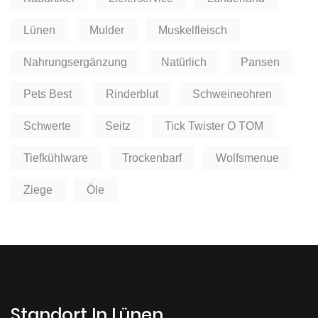
Lünen
Mulder
Muskelfleisch
Nahrungsergänzung
Natürlich
Pansen
Pets Best
Rinderblut
Schweineohren
Schwerte
Seitz
Tick Twister O TOM
Tiefkühlware
Trockenbarf
Wolfsmenue
Ziege
Öle
Standort In Lünen