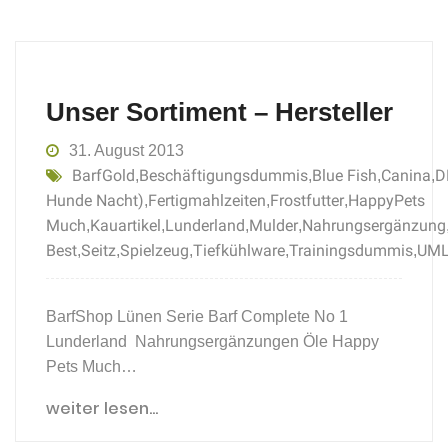
Unser Sortiment – Hersteller
31. August 2013
BarfGold
Beschäftigungsdummis
Blue Fish
Canina
D
,
,
,
,
Hunde Nacht)
Fertigmahlzeiten
Frostfutter
HappyPets
,
,
,
Much
Kauartikel
Lunderland
Mulder
Nahrungsergänzung
,
,
,
,
Best
Seitz
Spielzeug
Tiefkühlware
Trainingsdummis
UM
,
,
,
,
,
BarfShop Lünen Serie Barf Complete No 1
Lunderland Nahrungsergänzungen Öle Happy
Pets Much…
weiter lesen...