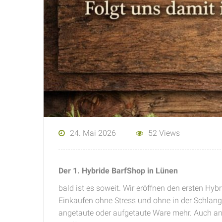
24. Mai 2026
52 Views
Der 1. Hybride BarfShop in Lünen
bald ist es soweit. Wir eröffnen den ersten Hyb
Einkaufen ohne Stress und ohne in der Schlange
angetaute oder aufgetaute Ware mehr. Auch an 