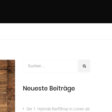
Neueste Beiträge
Der 1. Hybride BarfShop in Lünen ab