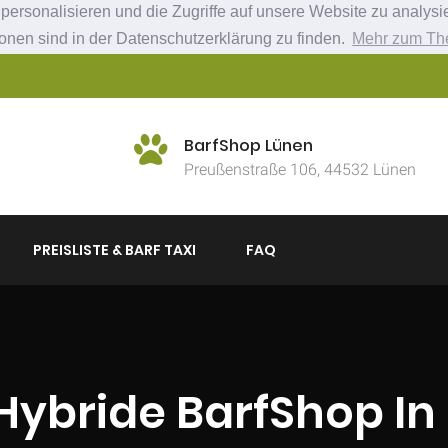
ersonalisieren und die Zugriffe auf unsere Website zu analysie
ionen sind in der Datenschutzerklärung zu finden.
Mehr zum Th
BarfShop Lünen
Preußenstraße 106, 44532 Lünen
PREISLISTE & BARF TAXI
FAQ
 Hybride BarfShop I