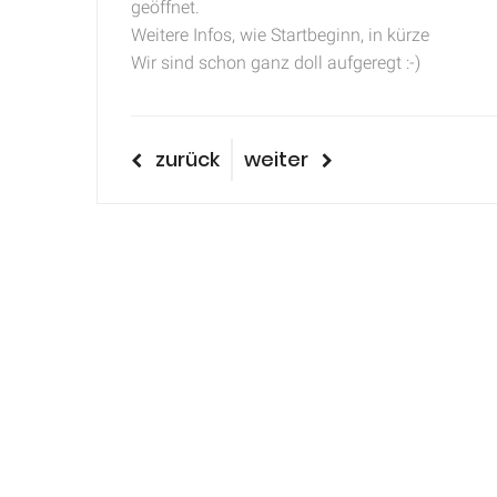
geöffnet.
Weitere Infos, wie Startbeginn, in kürze
Wir sind schon ganz doll aufgeregt :-)
Beitragsnavigatio
vorheriger
nächster
zurück
weiter
Beitrag
Beitrag