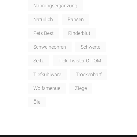
Nahrungsergänzung
Natürlich
Pansen
Pets Best
Rinderblut
Schweineohren
Schwerte
Seitz
Tick Twister O TOM
Tiefkühlware
Trockenbarf
Wolfsmenue
Ziege
Öle