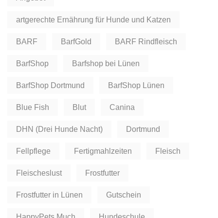
artgerechte Ernährung für Hunde und Katzen
BARF
BarfGold
BARF Rindfleisch
BarfShop
Barfshop bei Lünen
BarfShop Dortmund
BarfShop Lünen
Blue Fish
Blut
Canina
DHN (Drei Hunde Nacht)
Dortmund
Fellpflege
Fertigmahlzeiten
Fleisch
Fleischeslust
Frostfutter
Frostfutter in Lünen
Gutschein
HappyPets Much
Hundeschule