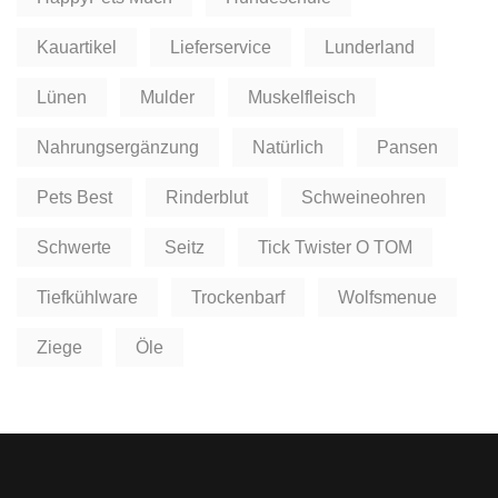
Kauartikel
Lieferservice
Lunderland
Lünen
Mulder
Muskelfleisch
Nahrungsergänzung
Natürlich
Pansen
Pets Best
Rinderblut
Schweineohren
Schwerte
Seitz
Tick Twister O TOM
Tiefkühlware
Trockenbarf
Wolfsmenue
Ziege
Öle