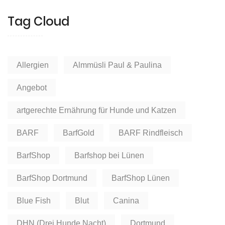
Tag Cloud
Allergien
Almmüsli Paul & Paulina
Angebot
artgerechte Ernährung für Hunde und Katzen
BARF
BarfGold
BARF Rindfleisch
BarfShop
Barfshop bei Lünen
BarfShop Dortmund
BarfShop Lünen
Blue Fish
Blut
Canina
DHN (Drei Hunde Nacht)
Dortmund