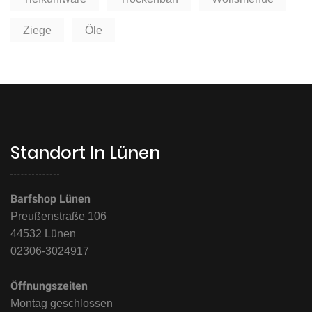
Ziege
Öle
Standort In Lünen
Barfshop Lünen
Preußenstraße 106
44532 Lünen
02306-3024917
Öffnungszeiten
Montag geschlossen