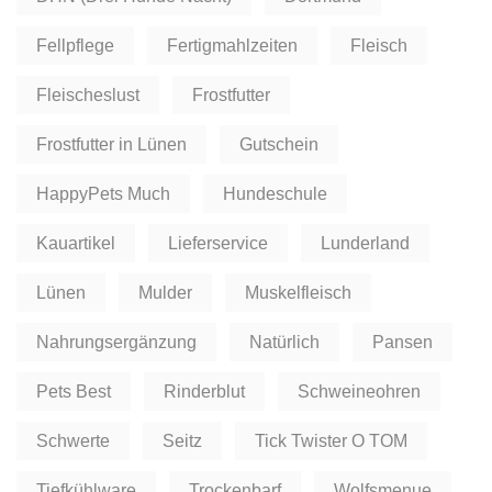
Fellpflege
Fertigmahlzeiten
Fleisch
Fleischeslust
Frostfutter
Frostfutter in Lünen
Gutschein
HappyPets Much
Hundeschule
Kauartikel
Lieferservice
Lunderland
Lünen
Mulder
Muskelfleisch
Nahrungsergänzung
Natürlich
Pansen
Pets Best
Rinderblut
Schweineohren
Schwerte
Seitz
Tick Twister O TOM
Tiefkühlware
Trockenbarf
Wolfsmenue