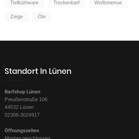
Tiefkühlware
Trockenbarf
Wolfsmenue
Ziege
Öle
Standort In Lünen
Barfshop Lünen
Preußenstraße 106
44532 Lünen
02306-3024917
Öffnungszeiten
Montag geschlossen