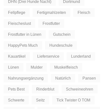
DHN (Drei Hunde Nacht)
Dortmund
Fellpflege
Fertigmahlzeiten
Fleisch
Fleischeslust
Frostfutter
Frostfutter in Lünen
Gutschein
HappyPets Much
Hundeschule
Kauartikel
Lieferservice
Lunderland
Lünen
Mulder
Muskelfleisch
Nahrungsergänzung
Natürlich
Pansen
Pets Best
Rinderblut
Schweineohren
Schwerte
Seitz
Tick Twister O TOM