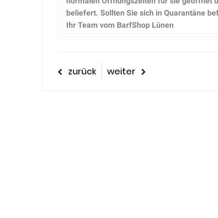
normalen Öffnungszeiten für sie geöffnet 
beliefert. Sollten Sie sich in Quarantäne b
Ihr Team vom BarfShop Lünen
Beitragsnavigatio
vorheriger
nächster
zurück
weiter
Beitrag
Beitrag