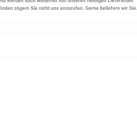
und werden auch weiterhin von unseren fleißigen Lieferanten
efinden zögern Sie nicht uns anzurufen. Gerne beliefern wir Sie
n