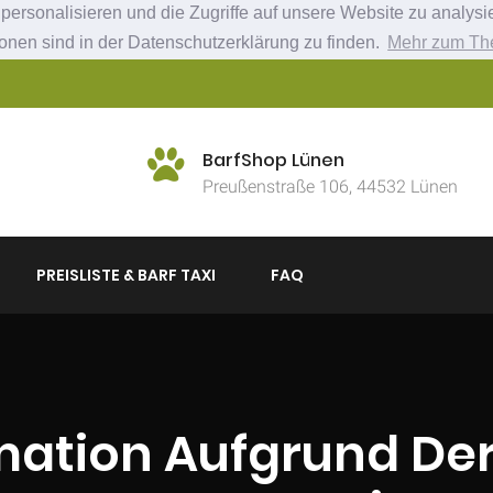
ersonalisieren und die Zugriffe auf unsere Website zu analysie
ionen sind in der Datenschutzerklärung zu finden.
Mehr zum Th
BarfShop Lünen
Preußenstraße 106, 44532 Lünen
PREISLISTE & BARF TAXI
FAQ
mation Aufgrund Der