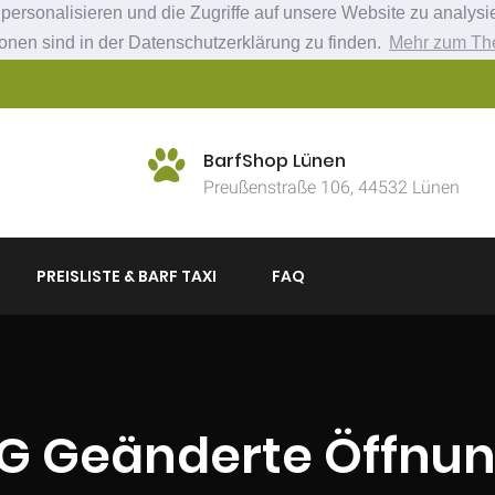
ersonalisieren und die Zugriffe auf unsere Website zu analysie
ionen sind in der Datenschutzerklärung zu finden.
Mehr zum Th
BarfShop Lünen
Preußenstraße 106, 44532 Lünen
PREISLISTE & BARF TAXI
FAQ
 Geänderte Öffnun