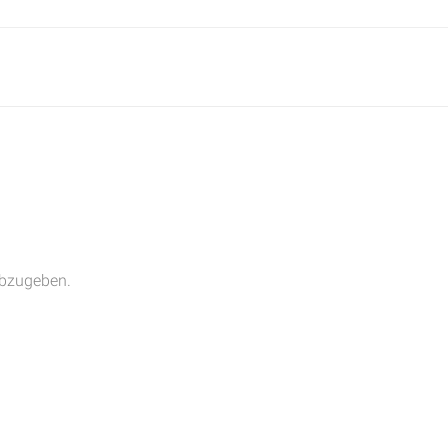
n
bzugeben.