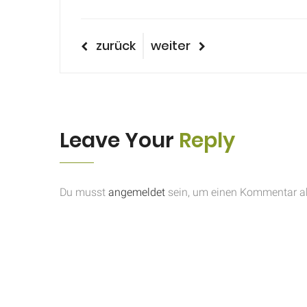
Beitragsnavigatio
vorheriger
nächster
zurück
weiter
Beitrag
Beitrag
Leave Your
Reply
Du musst
angemeldet
sein, um einen Kommentar a