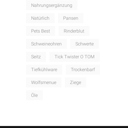
Nahrungsergänzung
Natürlich
Pansen
Pets Best
Rinderblut
Schweineohren
Schwerte
Seitz
Tick Twister O TOM
Tiefkühlware
Trockenbarf
Wolfsmenue
Ziege
Öle