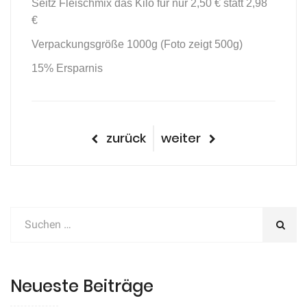
Seitz Fleischmix das Kilo für nur 2,50 € statt 2,98
€
Verpackungsgröße 1000g (Foto zeigt 500g)
15% Ersparnis
Beitragsnavigation
vorheriger
nächster
zurück
weiter
Beitrag
Beitrag
Neueste Beiträge