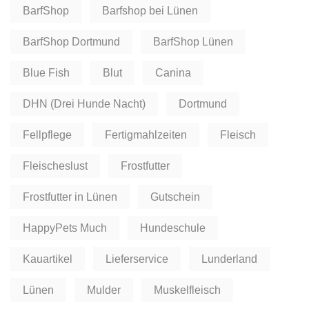
BarfShop
Barfshop bei Lünen
BarfShop Dortmund
BarfShop Lünen
Blue Fish
Blut
Canina
DHN (Drei Hunde Nacht)
Dortmund
Fellpflege
Fertigmahlzeiten
Fleisch
Fleischeslust
Frostfutter
Frostfutter in Lünen
Gutschein
HappyPets Much
Hundeschule
Kauartikel
Lieferservice
Lunderland
Lünen
Mulder
Muskelfleisch