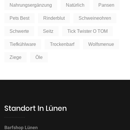
Nahrungsergänzung
Natürlich
Pansen
Pets Best
Rinderblut
Schweineohren
Schwerte
Seitz
Tick Twister O TOM
Tiefkühlware
Trockenbarf
Wolfsmenue
Ziege
Öle
Standort In Lünen
Barfshop Lünen