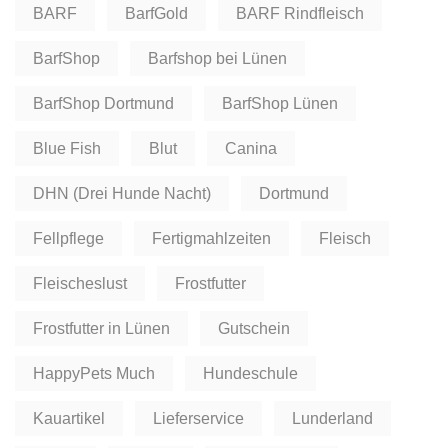
BARF
BarfGold
BARF Rindfleisch
BarfShop
Barfshop bei Lünen
BarfShop Dortmund
BarfShop Lünen
Blue Fish
Blut
Canina
DHN (Drei Hunde Nacht)
Dortmund
Fellpflege
Fertigmahlzeiten
Fleisch
Fleischeslust
Frostfutter
Frostfutter in Lünen
Gutschein
HappyPets Much
Hundeschule
Kauartikel
Lieferservice
Lunderland