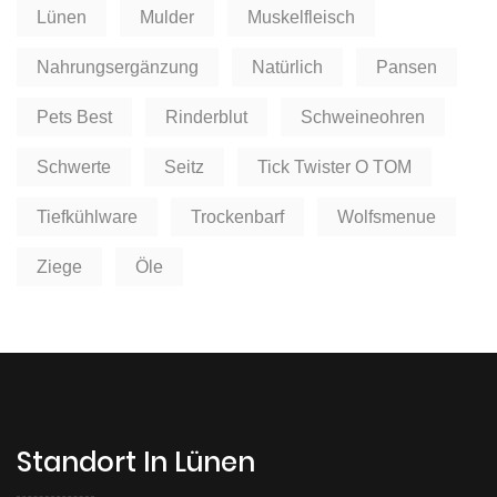
Lünen
Mulder
Muskelfleisch
Nahrungsergänzung
Natürlich
Pansen
Pets Best
Rinderblut
Schweineohren
Schwerte
Seitz
Tick Twister O TOM
Tiefkühlware
Trockenbarf
Wolfsmenue
Ziege
Öle
Standort In Lünen