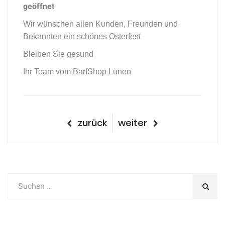
geöffnet
Wir wünschen allen Kunden, Freunden und
Bekannten ein schönes Osterfest
Bleiben Sie gesund
Ihr Team vom BarfShop Lünen
Beitragsnavigation
vorheriger
nächster
zurück
weiter
Beitrag
Beitrag