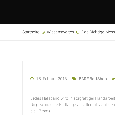
Startseite
Wissenswertes
Das Richtige Mess
15. Februar 2018
BARF
,
BarfShop
Jedes Halsband wird in sorgfältiger Handarbeit 
Dir gewünschte Endlänge an, alternativ auf d
bis 17mm).