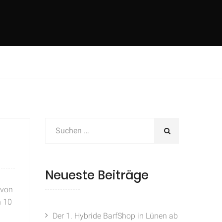
Neueste Beiträge
 von
n 10
Der 1. Hybride BarfShop in Lünen ab