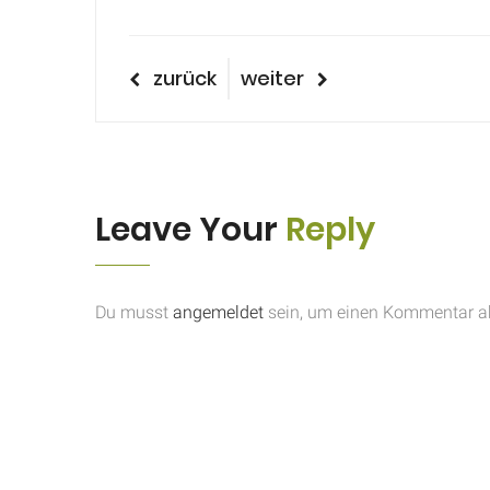
Beitragsnavigatio
vorheriger
nächster
zurück
weiter
Beitrag
Beitrag
Leave Your
Reply
Du musst
angemeldet
sein, um einen Kommentar a