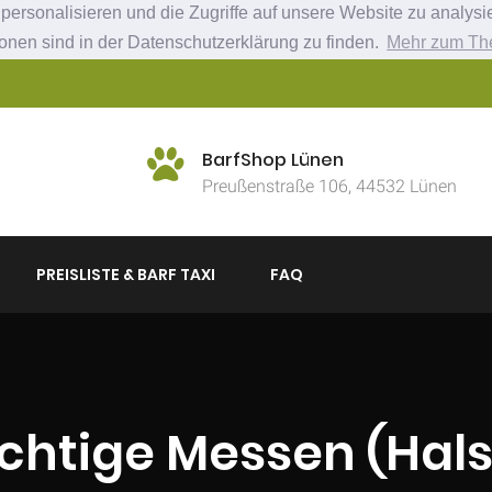
ersonalisieren und die Zugriffe auf unsere Website zu analysie
ionen sind in der Datenschutzerklärung zu finden.
Mehr zum Th
BarfShop Lünen
Preußenstraße 106, 44532 Lünen
PREISLISTE & BARF TAXI
FAQ
ichtige Messen (Hal