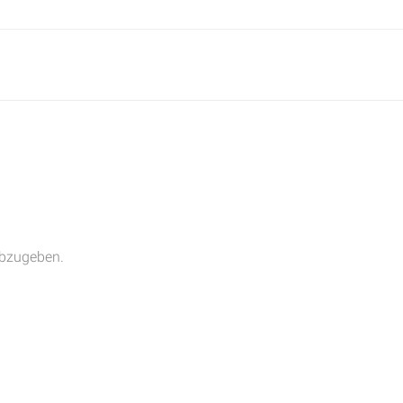
n
bzugeben.