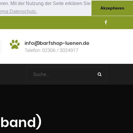
ren. Mit der Nutzung der Seite erklären Sie
Akzeptieren
ema Datenschutz.
info@barfshop-luenen.de
Telefon: 02306 / 3024917
sband)