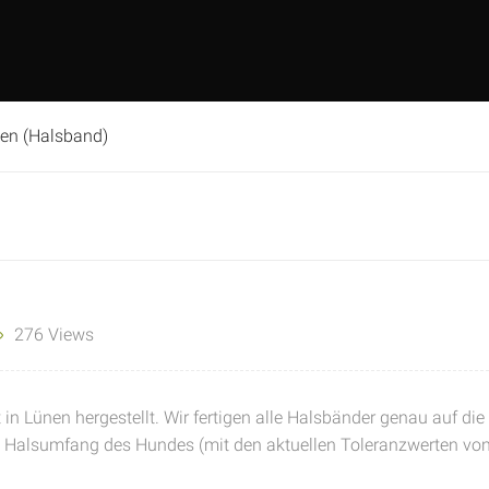
en (Halsband)
276 Views
in Lünen hergestellt. Wir fertigen alle Halsbänder genau auf die
en Halsumfang des Hundes (mit den aktuellen Toleranzwerten vo