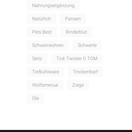
Nahrungsergänzung
Natürlich
Pansen
Pets Best
Rinderblut
Schweineohren
Schwerte
Seitz
Tick Twister O TOM
Tiefkühlware
Trockenbarf
Wolfsmenue
Ziege
Öle