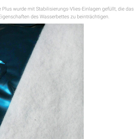
s wurde mit Stabilisierungs-Vlies-Einlagen gefüllt, die das
Eigenschaften des Wasserbettes zu beinträchtigen.