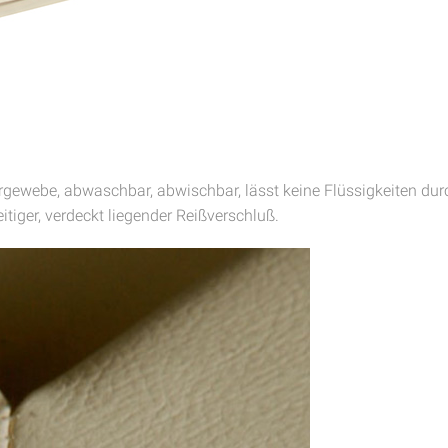
rgewebe, abwaschbar, abwischbar, lässt keine Flüssigkeiten dur
itiger, verdeckt liegender Reißverschluß.