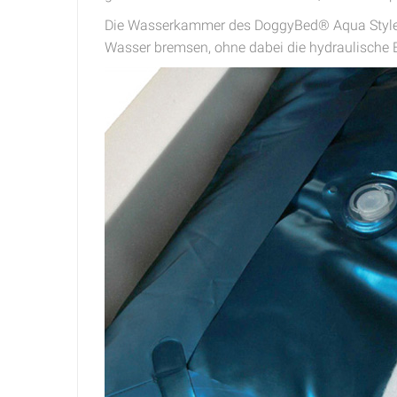
Die Wasserkammer des DoggyBed® Aqua Style Plu
Wasser bremsen, ohne dabei die hydraulische 