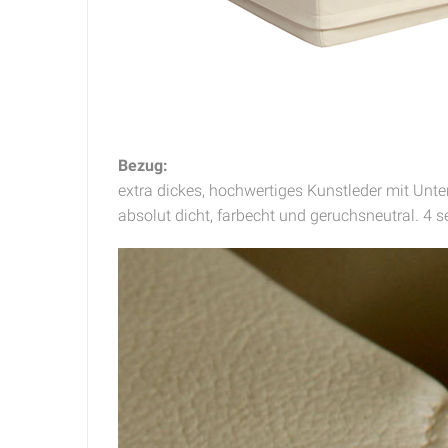
Bezug:
extra dickes, hochwertiges Kunstleder mit Unte
absolut dicht, farbecht und geruchsneutral. 4 se