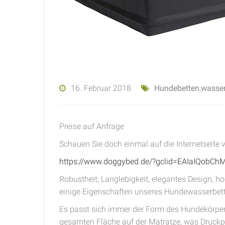
16. Februar 2018
Hundebetten
,
wasser
Preise auf Anfrage
Schauen Sie doch einmal auf die Internetseite
https://www.doggybed.de/?gclid=EAIaIQob
Robustheit, Langlebigkeit, elegantes Design, h
einige Eigenschaften unseres Hundewasserbett
Es passt sich immer der Form des Hundekörpers a
gesamten Fläche auf der Matratze, was Druckpu