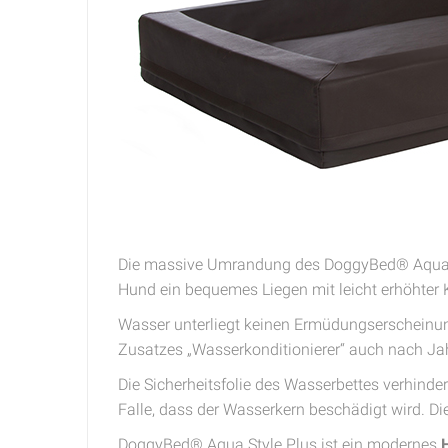
Die massive Umrandung des DoggyBed® Aqua S
Hund ein bequemes Liegen mit leicht erhöhter 
Wasser unterliegt keinen Ermüdungserscheinun
Zusatzes „Wasserkonditionierer“ auch nach Jah
Die Sicherheitsfolie des Wasserbettes verhind
Falle, dass der Wasserkern beschädigt wird. D
DoggyBed® Aqua Style Plus ist ein modernes