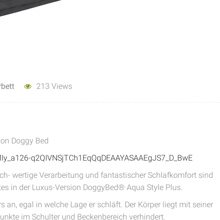
bett
213 Views
 von Doggy Bed
ChMIy_a126-q2QIVNSjTCh1EqQqDEAAYASAAEgJS7_D_BwE
och- wertige Verarbeitung und fantastischer Schlafkomfort sind
es in der Luxus-Version DoggyBed® Aqua Style Plus.
n, egal in welche Lage er schläft. Der Körper liegt mit seiner
nkte im Schulter und Beckenbereich verhindert.