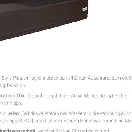
tyle Plus ermöglicht durch den erhöhten Außenrand dem groß
Kopfposition.
gen und bleibt durch die jährliche Anwendungs des speziellen
ren frisch.
ert in jedem Fall das Austreten des Wassers in die Wohnung auch
iese doppelte Sicherheit ist bei unserem Hundewasserbett ein Mu
Hundewasserbett
, welches frei von Giftstoffen ist und