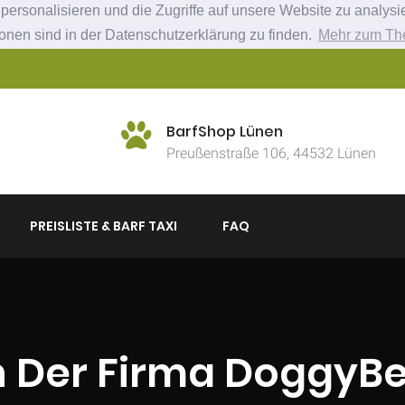
ersonalisieren und die Zugriffe auf unsere Website zu analysie
ionen sind in der Datenschutzerklärung zu finden.
Mehr zum Th
BarfShop Lünen
Preußenstraße 106, 44532 Lünen
PREISLISTE & BARF TAXI
FAQ
 Der Firma DoggyBe