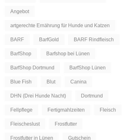
Angebot
artgerechte Ernährung für Hunde und Katzen
BARF
BarfGold
BARF Rindfleisch
BarfShop
Barfshop bei Lünen
BarfShop Dortmund
BarfShop Lünen
Blue Fish
Blut
Canina
DHN (Drei Hunde Nacht)
Dortmund
Fellpflege
Fertigmahlzeiten
Fleisch
Fleischeslust
Frostfutter
Frostfutter in Lünen
Gutschein