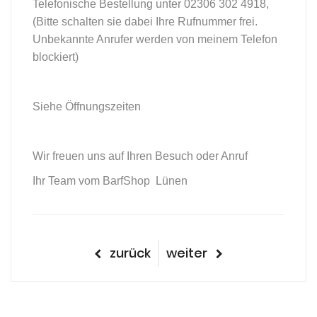
Telefonische Bestellung unter 02306 302 4918,
(Bitte schalten sie dabei Ihre Rufnummer frei.
Unbekannte Anrufer werden von meinem Telefon
blockiert)
Siehe Öffnungszeiten
Wir freuen uns auf Ihren Besuch oder Anruf
Ihr Team vom BarfShop Lünen
Beitragsnavigation
vorheriger
nächster
zurück
weiter
Beitrag
Beitrag