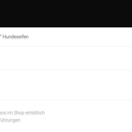
en“ Hundeseifen
 uns im Shop erhältlich
führungen