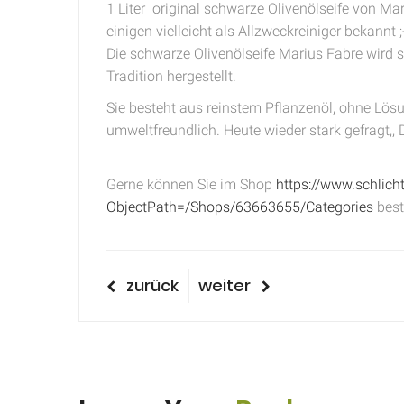
1 Liter original schwarze Olivenölseife von Ma
einigen vielleicht als Allzweckreiniger bekannt ;
Die schwarze Olivenölseife Marius Fabre wird 
Tradition hergestellt.
Sie besteht aus reinstem Pflanzenöl, ohne Lös
umweltfreundlich. Heute wieder stark gefragt,, 
Gerne können Sie im Shop
https://www.schlich
ObjectPath=/Shops/63663655/Categories
best
Beitragsnavigatio
vorheriger
nächster
zurück
weiter
Beitrag
Beitrag