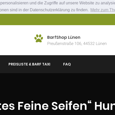
ersonalisieren und die Zugriffe auf unsere Website zu analysie
ionen sind in der Datenschutzerklärung zu finden.
Mehr zum Th
BarfShop Lünen
Preußenstraße 106, 44532 Lünen
PREISLISTE & BARF TAXI
FAQ
tes Feine Seifen“ H