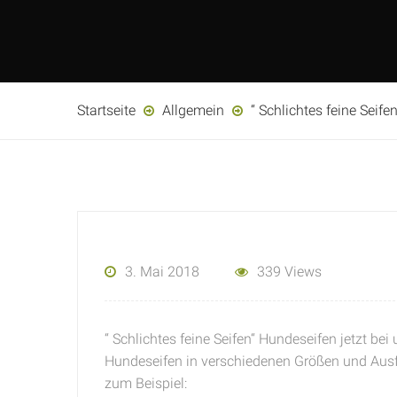
Startseite
Allgemein
“ Schlichtes feine Seif
3. Mai 2018
339 Views
“ Schlichtes feine Seifen“ Hundeseifen jetzt bei
Hundeseifen in verschiedenen Größen und Aus
zum Beispiel: