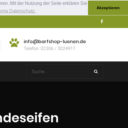
ren. Mit der Nutzung der Seite erklären Sie
Akzeptieren
ema Datenschutz.
info@barfshop-luenen.de
Telefon: 02306 / 3024917
undeseifen