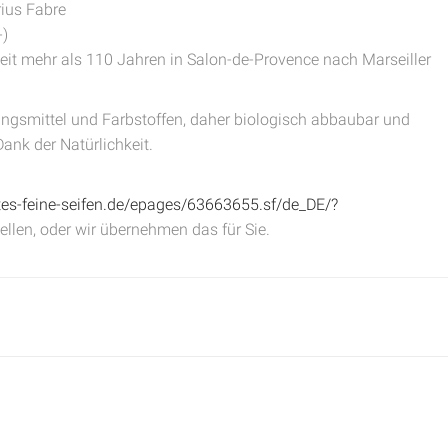
rius Fabre
-)
seit mehr als 110 Jahren in Salon-de-Provence nach Marseiller
ungsmittel und Farbstoffen, daher biologisch abbaubar und
Dank der Natürlichkeit.
tes-feine-seifen.de/epages/63663655.sf/de_DE/?
ellen, oder wir übernehmen das für Sie.
n