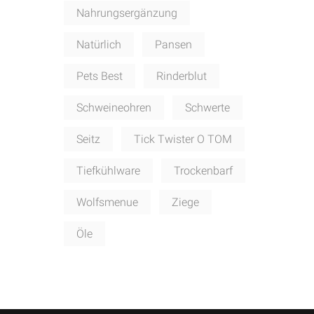
Nahrungsergänzung
Natürlich
Pansen
Pets Best
Rinderblut
Schweineohren
Schwerte
Seitz
Tick Twister O TOM
Tiefkühlware
Trockenbarf
Wolfsmenue
Ziege
Öle