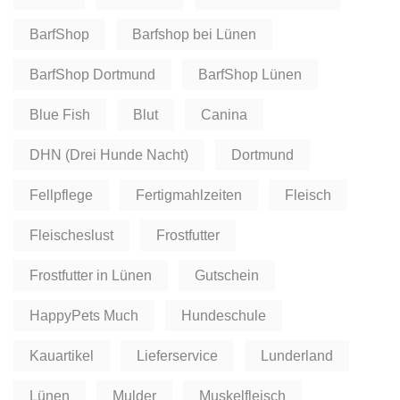
BarfShop
Barfshop bei Lünen
BarfShop Dortmund
BarfShop Lünen
Blue Fish
Blut
Canina
DHN (Drei Hunde Nacht)
Dortmund
Fellpflege
Fertigmahlzeiten
Fleisch
Fleischeslust
Frostfutter
Frostfutter in Lünen
Gutschein
HappyPets Much
Hundeschule
Kauartikel
Lieferservice
Lunderland
Lünen
Mulder
Muskelfleisch