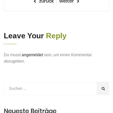
Beitragsnavigation
vorheriger
nächster
zurück
weiter
Beitrag
Beitrag
Leave Your
Reply
Du musst
angemeldet
sein, um einen Kommentar
abzugeben.
Neueste Beiträge