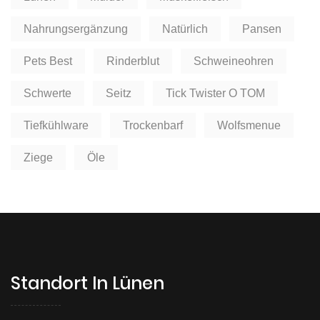
Nahrungsergänzung
Natürlich
Pansen
Pets Best
Rinderblut
Schweineohren
Schwerte
Seitz
Tick Twister O TOM
Tiefkühlware
Trockenbarf
Wolfsmenue
Ziege
Öle
Standort In Lünen