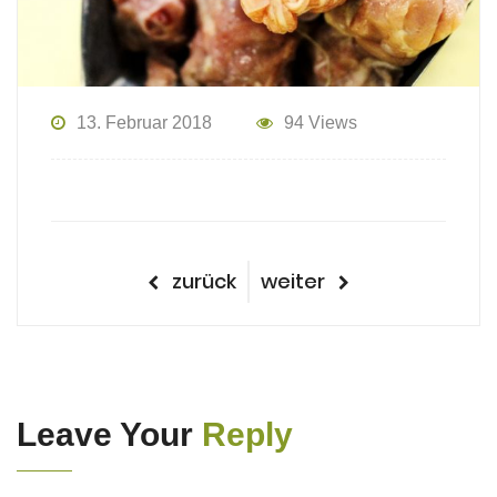
13. Februar 2018
94 Views
Beitragsnavigation
vorheriger
nächster
zurück
weiter
Beitrag
Beitrag
Leave Your
Reply