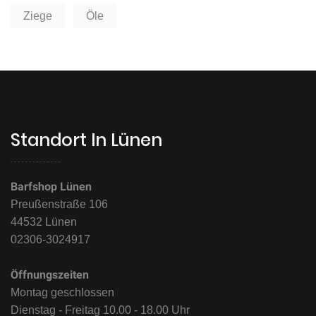
Ziege
Öle
Standort In Lünen
Barfshop Lünen
Preußenstraße 106
44532 Lünen
02306-3024917
Öffnungszeiten
Montag geschlossen
Dienstag - Freitag 10.00 - 18.00 Uhr