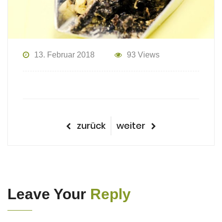
13. Februar 2018
93 Views
Beitragsnavigation
vorheriger
nächster
zurück
weiter
Beitrag
Beitrag
Leave Your
Reply