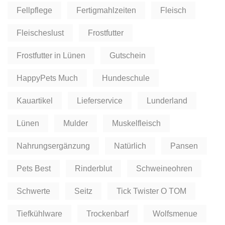
Fellpflege
Fertigmahlzeiten
Fleisch
Fleischeslust
Frostfutter
Frostfutter in Lünen
Gutschein
HappyPets Much
Hundeschule
Kauartikel
Lieferservice
Lunderland
Lünen
Mulder
Muskelfleisch
Nahrungsergänzung
Natürlich
Pansen
Pets Best
Rinderblut
Schweineohren
Schwerte
Seitz
Tick Twister O TOM
Tiefkühlware
Trockenbarf
Wolfsmenue